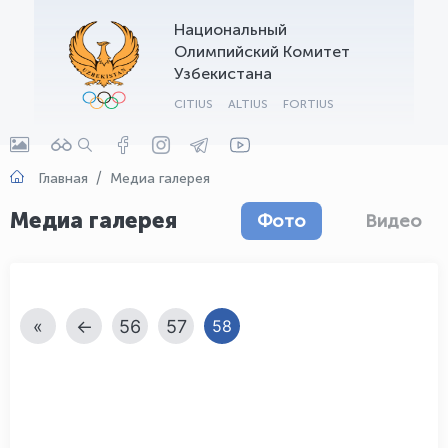
Национальный
OLYMPCHIK AI - yordamchi
Олимпийский Комитет
Онлайн · olympic.uz
Узбекистана
CITIUS
ALTIUS
FORTIUS
Главная
Медиа галерея
Медиа галерея
Фото
Видео
«
←
56
57
58