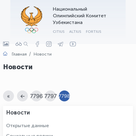
Национальный
OLYMPCHIK AI - yordamchi
Олимпийский Комитет
Онлайн · olympic.uz
Узбекистана
CITIUS
ALTIUS
FORTIUS
Главная
Новости
Новости
«
←
7796
7797
7798
Новости
Открытые данные
Социальные ролики