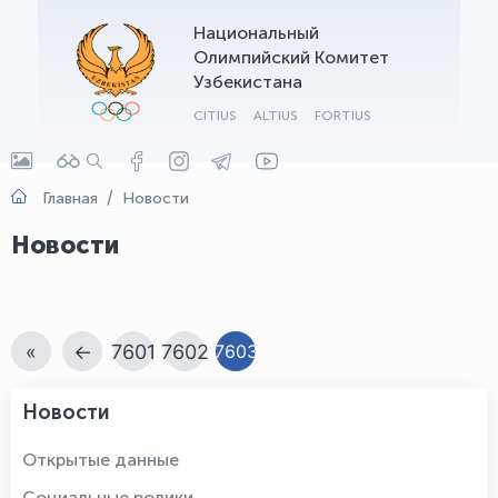
Национальный
OLYMPCHIK AI - yordamchi
Олимпийский Комитет
Онлайн · olympic.uz
Узбекистана
CITIUS
ALTIUS
FORTIUS
Главная
Новости
Новости
«
←
7601
7602
7603
Новости
Открытые данные
Социальные ролики