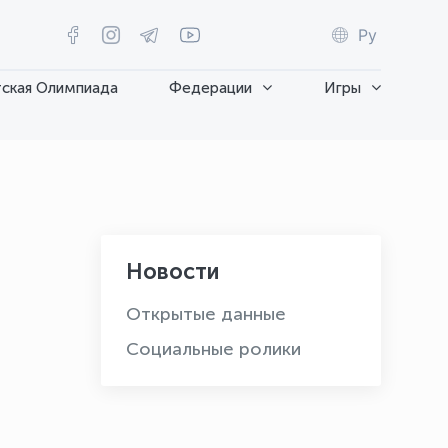
Ру
ская Олимпиада
Федерации
Игры
Новости
Открытые данные
Социальные ролики
OLYMPCHIK AI - yordamchi
Онлайн · olympic.uz