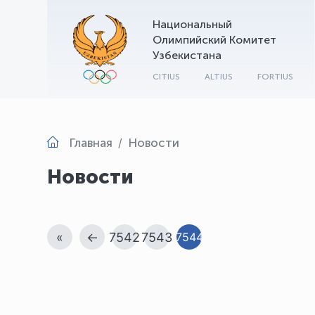
Национальный
Олимпийский Комитет
Узбекистана
CITIUS
ALTIUS
FORTIUS
Главная
Новости
Новости
«
←
7542
7543
7544