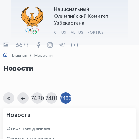
Национальный
OLYMPCHIK AI - yordamchi
Олимпийский Комитет
Онлайн · olympic.uz
Узбекистана
CITIUS
ALTIUS
FORTIUS
Главная
Новости
Новости
«
←
7480
7481
7482
Новости
Открытые данные
Социальные ролики