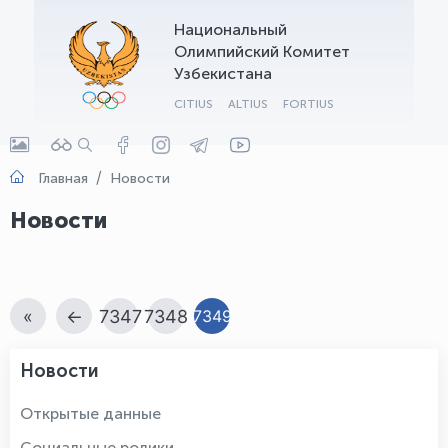
Национальный
OLYMPCHIK AI - yordamchi
Олимпийский Комитет
Онлайн · olympic.uz
Узбекистана
CITIUS
ALTIUS
FORTIUS
Главная
Новости
Новости
«
←
7347
7348
7349
Новости
Открытые данные
Социальные ролики