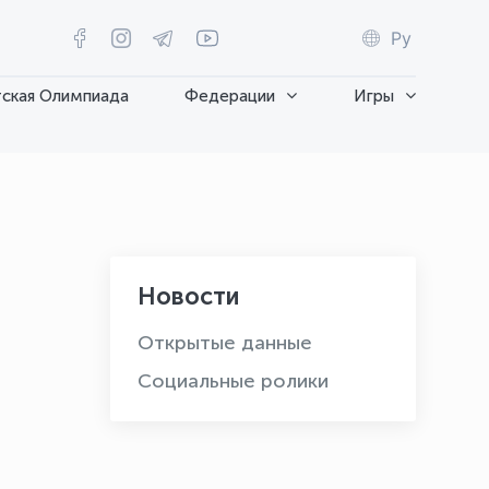
Ру
ская Олимпиада
Федерации
Игры
Новости
Открытые данные
Социальные ролики
OLYMPCHIK AI - yordamchi
Онлайн · olympic.uz