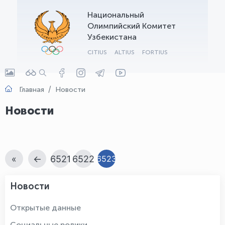
Национальный
OLYMPCHIK AI - yordamchi
Олимпийский Комитет
Онлайн · olympic.uz
Узбекистана
CITIUS
ALTIUS
FORTIUS
Главная
Новости
Новости
«
←
6521
6522
6523
Новости
Открытые данные
Социальные ролики