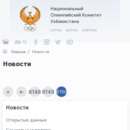
Национальный
OLYMPCHIK AI - yordamchi
Олимпийский Комитет
Онлайн · olympic.uz
Узбекистана
CITIUS
ALTIUS
FORTIUS
Главная
Новости
Новости
«
←
6148
6149
6150
Новости
Открытые данные
Социальные ролики