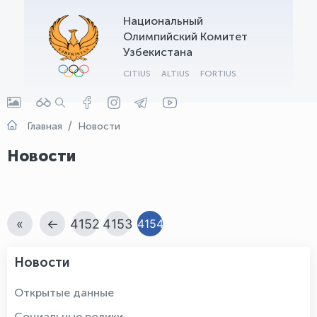
Национальный
OLYMPCHIK AI - yordamchi
Олимпийский Комитет
Онлайн · olympic.uz
Узбекистана
CITIUS
ALTIUS
FORTIUS
Главная
Новости
Новости
«
←
4152
4153
4154
Новости
Открытые данные
Социальные ролики