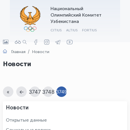
Национальный
OLYMPCHIK AI - yordamchi
Олимпийский Комитет
Онлайн · olympic.uz
Узбекистана
CITIUS
ALTIUS
FORTIUS
Главная
Новости
Новости
«
←
3747
3748
3749
Новости
Открытые данные
Социальные ролики