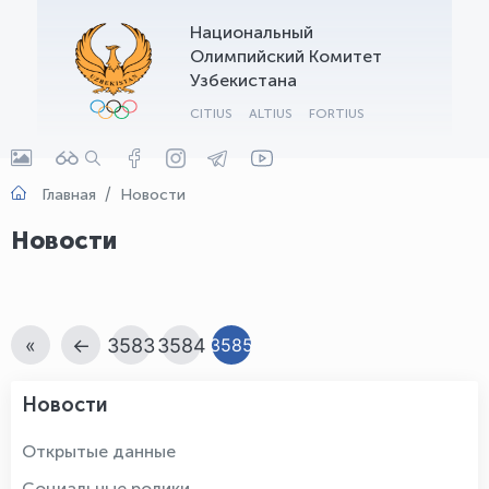
Национальный
OLYMPCHIK AI - yordamchi
Олимпийский Комитет
Онлайн · olympic.uz
Узбекистана
CITIUS
ALTIUS
FORTIUS
Главная
Новости
Новости
«
←
3583
3584
3585
Новости
Открытые данные
Социальные ролики