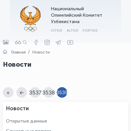
Национальный
OLYMPCHIK AI - yordamchi
Олимпийский Комитет
Онлайн · olympic.uz
Узбекистана
CITIUS
ALTIUS
FORTIUS
Главная
Новости
Новости
«
←
3537
3538
3539
Новости
Открытые данные
Социальные ролики