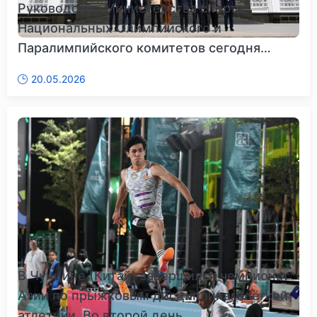
Руководство Министерства спорта,
Национальных Олимпийского и
Паралимпийского комитетов сегодня
прибы...
20.05.2026
В Чунцине (Китай) завершился чемпионат
Азии по прыжковым дисциплинам лёгкой
атлетики. Во второй день...