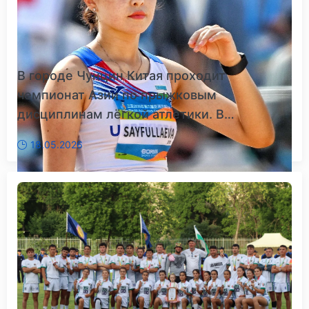
В городе Чунцин Китая проходит
чемпионат Азии по прыжковым
дисциплинам лёгкой атлетики. В
стартовый ...
18.05.2026