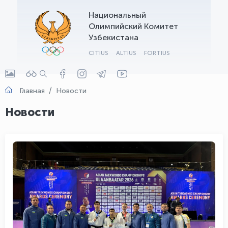
Национальный
OLYMPCHIK AI - yordamchi
Олимпийский Комитет
Онлайн · olympic.uz
Узбекистана
CITIUS
ALTIUS
FORTIUS
Главная
Новости
Новости