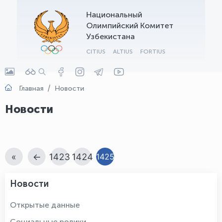
Национальный
OLYMPCHIK AI - yordamchi
Олимпийский Комитет
Онлайн · olympic.uz
Узбекистана
CITIUS
ALTIUS
FORTIUS
Главная
Новости
Новости
«
←
1423
1424
1425
Новости
Открытые данные
Социальные ролики