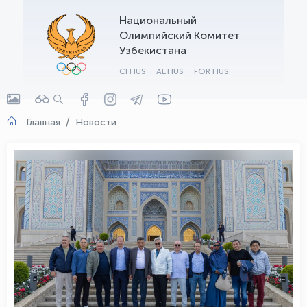
Национальный
OLYMPCHIK AI - yordamchi
Олимпийский Комитет
Онлайн · olympic.uz
Узбекистана
CITIUS
ALTIUS
FORTIUS
Главная
Новости