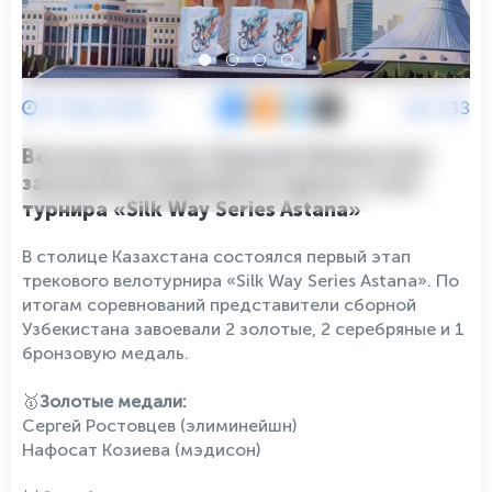
17 Мая 2026
633
Велоспортсмены сборной Узбекистана
завоевали 5 медалей на первом этапе
турнира «Silk Way Series Astana»
В столице Казахстана состоялся первый этап
трекового велотурнира «Silk Way Series Astana». По
итогам соревнований представители сборной
Узбекистана завоевали 2 золотые, 2 серебряные и 1
бронзовую медаль.
🥇
Золотые медали:
Сергей Ростовцев (элиминейшн)
Нафосат Козиева (мэдисон)