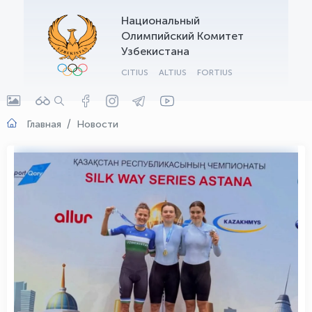
Национальный
OLYMPCHIK AI - yordamchi
Олимпийский Комитет
Онлайн · olympic.uz
Узбекистана
CITIUS
ALTIUS
FORTIUS
Главная
Новости