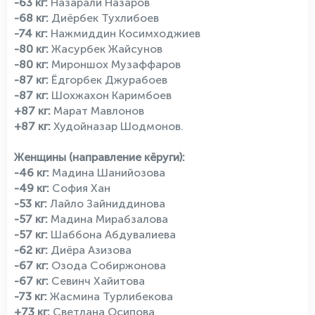
-63 кг:
Назарали Назаров
-68 кг:
Диёрбек Тухлибоев
-74 кг:
Нажмиддин Косимходжиев
-80 кг:
Жасурбек Жайсунов
-80 кг:
Мироншох Музаффаров
-87 кг:
Ёдгорбек Джурабоев
-87 кг:
Шохжахон Каримбоев
+87 кг:
Марат Мавлонов
+87 кг:
Худойназар Шодмонов.
Женщины (направление кёруги):
-46 кг:
Мадина Шанийозова
-49 кг:
София Хан
-53 кг:
Лайло Зайниддинова
-57 кг:
Мадина Мирабзалова
-57 кг:
Шаббона Абдувалиева
-62 кг:
Диёра Азизова
-67 кг:
Озода Собиржонова
-67 кг:
Севинч Хайитова
-73 кг:
Жасмина Турлибекова
+73 кг:
Светлана Осипова