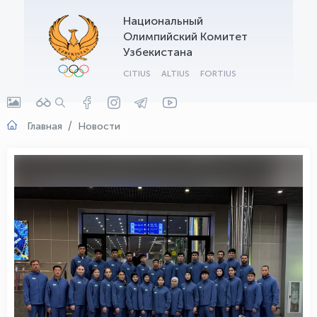
Национальный
OLYMPCHIK AI - yordamchi
Олимпийский Комитет
Онлайн · olympic.uz
Узбекистана
CITIUS
ALTIUS
FORTIUS
Главная
Новости