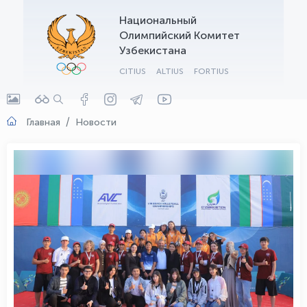
Национальный
OLYMPCHIK AI - yordamchi
Олимпийский Комитет
Онлайн · olympic.uz
Узбекистана
CITIUS
ALTIUS
FORTIUS
Главная
Новости