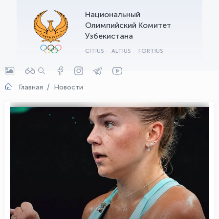
Национальный
OLYMPCHIK AI - yordamchi
Олимпийский Комитет
Онлайн · olympic.uz
Узбекистана
CITIUS
ALTIUS
FORTIUS
Главная
Новости