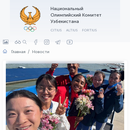
Национальный
OLYMPCHIK AI - yordamchi
Олимпийский Комитет
Онлайн · olympic.uz
Узбекистана
CITIUS
ALTIUS
FORTIUS
Главная
Новости