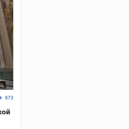
873
кой