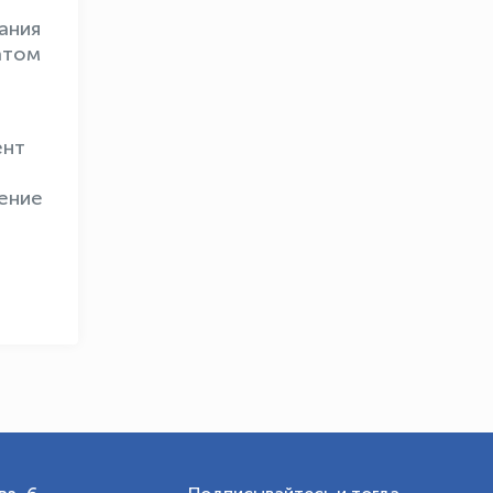
ания
атом
OLYMPCHIK AI - yordamchi
Онлайн · olympic.uz
ент
ение