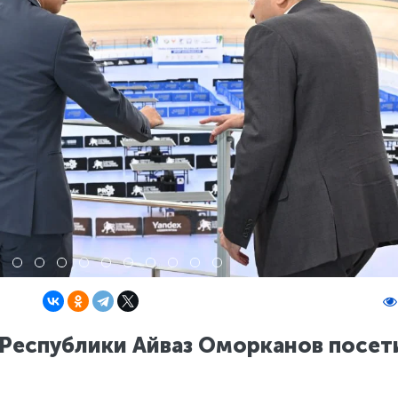
Республики Айваз Оморканов посет