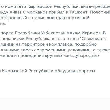
о комитета Кыргызской Республики, вице-презид
ьду Айваз Оморканов прибыл в Ташкент. Почётны
 построенный с целью вывода спортивной
нь.
порта Республики Узбекистан Адхам Икрамов. В
евнованиями Республиканского этапа "Олимпиады
дящими на территории комплекса, подробно
зданными здесь современными условиями, а также
менов и проведения крупных международных
и Кыргызской Республики обсудили вопросы