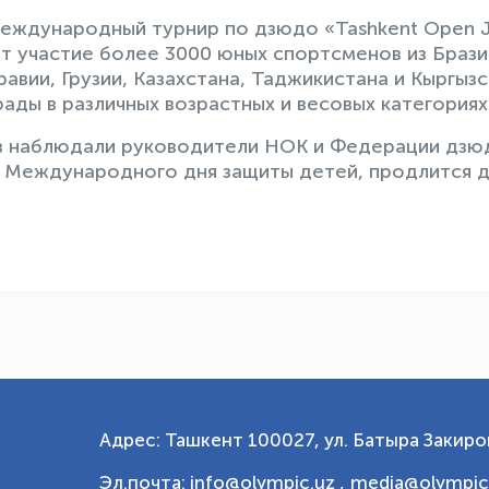
международный турнир по дзюдо «Tashkent Open 
ют участие более 3000 юных спортсменов из Брази
равии, Грузии, Казахстана, Таджикистана и Кыргыз
ады в различных возрастных и весовых категориях
в наблюдали руководители НОК и Федерации дзю
ть Международного дня защиты детей, продлится 
Адрес: Ташкент 100027, ул. Батыра Закиров
Эл.почта: info@olympic.uz ,
media@olympic