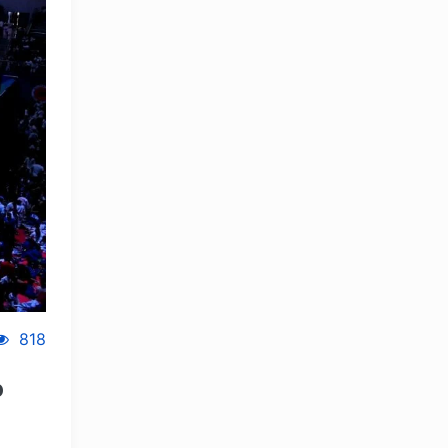
818
p