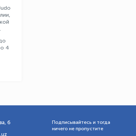
Judo
лии,
OLYMPCHIK AI - yordamchi
ской
Онлайн · olympic.uz
.
до
до 4
а, 6
Подписывайтесь и тогда
ничего не пропустите
.uz