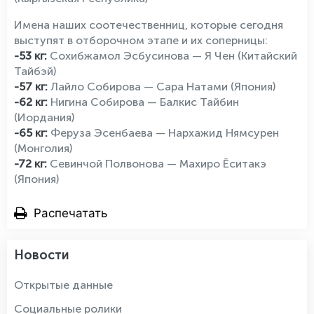
Имена наших соотечественниц, которые сегодня
выступят в отборочном этапе и их соперницы:
-53 кг:
Сохибжамол Эсбусинова — Я Чен (Китайский
Тайбэй)
-57 кг:
Лайло Собирова — Сара Натами (Япония)
-62 кг:
Нигина Собирова — Балкис Тайбин
(Иордания)
-65 кг:
Феруза Эсенбаева — Нархажид Нямсурен
(Монголия)
-72 кг:
Севинчой Полвонова — Махиро Ёситакэ
(Япония)
Распечатать
Новости
Открытые данные
Социальные ролики