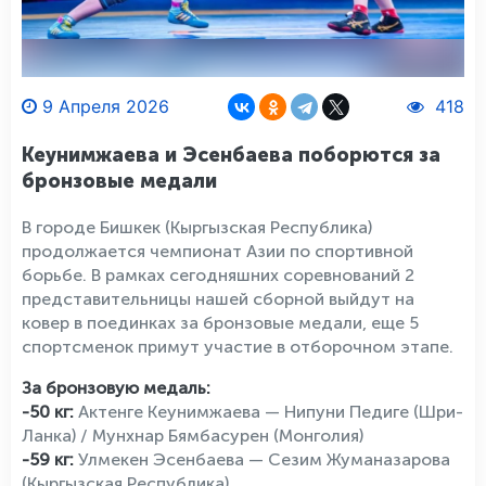
9 Апреля 2026
418
Кеунимжаева и Эсенбаева поборются за
бронзовые медали
В городе Бишкек (Кыргызская Республика)
продолжается чемпионат Азии по спортивной
борьбе. В рамках сегодняшних соревнований 2
представительницы нашей сборной выйдут на
ковер в поединках за бронзовые медали, еще 5
спортсменок примут участие в отборочном этапе.
За бронзовую медаль:
-50 кг:
Актенге Кеунимжаева — Нипуни Педиге (Шри-
Ланка) / Мунхнар Бямбасурен (Монголия)
-59 кг:
Улмекен Эсенбаева — Сезим Жуманазарова
(Кыргызская Республика)