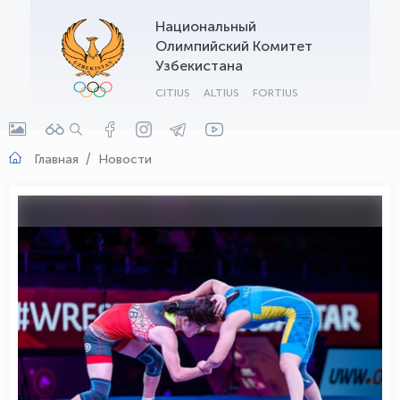
Национальный
OLYMPCHIK AI - yordamchi
Олимпийский Комитет
Онлайн · olympic.uz
Узбекистана
CITIUS
ALTIUS
FORTIUS
Главная
Новости