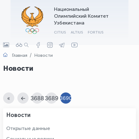
Национальный
OLYMPCHIK AI - yordamchi
Олимпийский Комитет
Онлайн · olympic.uz
Узбекистана
CITIUS
ALTIUS
FORTIUS
Главная
Новости
Новости
«
←
3688
3689
3690
Новости
Открытые данные
Социальные ролики