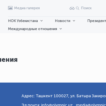
Медиа галерея
Поиск
НОК Узбекистана
Новости
Президент
Международные отношения
ления
Адрес: Ташкент 100027, ул. Батыра Закиров
Эл.почта: info@olympic.uz ,
media@olympic