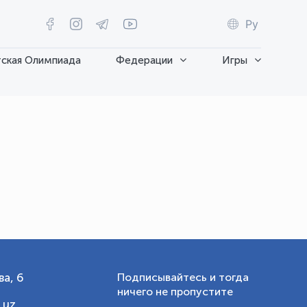
Ру
ская Олимпиада
Федерации
Игры
OLYMPCHIK AI - yordamchi
Онлайн · olympic.uz
а, 6
Подписывайтесь и тогда
ничего не пропустите
.uz