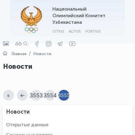
Национальный
OLYMPCHIK AI - yordamchi
Олимпийский Комитет
Онлайн · olympic.uz
Узбекистана
CITIUS
ALTIUS
FORTIUS
Главная
Новости
Новости
«
←
3553
3554
3555
Новости
Открытые данные
Социальные ролики