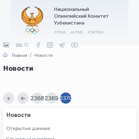
Национальный
OLYMPCHIK AI - yordamchi
Олимпийский Комитет
Онлайн · olympic.uz
Узбекистана
CITIUS
ALTIUS
FORTIUS
Главная
Новости
Новости
«
←
2368
2369
2370
Новости
Открытые данные
Социальные ролики