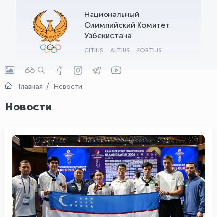
Национальный
OLYMPCHIK AI - yordamchi
Олимпийский Комитет
Онлайн · olympic.uz
Узбекистана
CITIUS
ALTIUS
FORTIUS
Главная
Новости
Новости