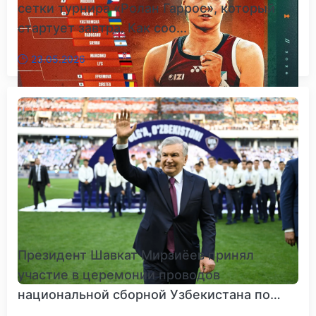
сетки турнира «Ролан Гаррос», который
стартует завтра. Как соо...
23.05.2026
Президент Шавкат Мирзиёев принял
участие в церемонии проводов
национальной сборной Узбекистана по
фу...