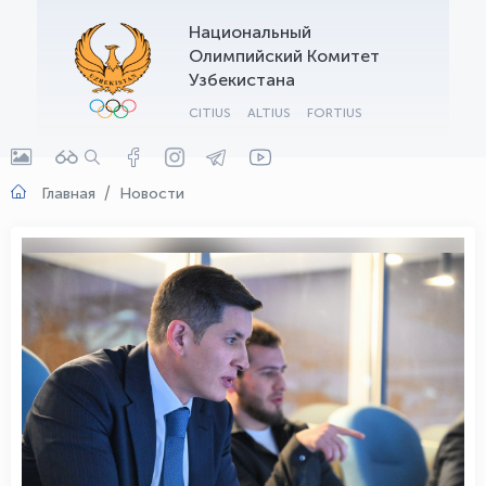
Национальный
OLYMPCHIK AI - yordamchi
Олимпийский Комитет
Онлайн · olympic.uz
Узбекистана
CITIUS
ALTIUS
FORTIUS
Главная
Новости