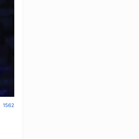
1562
OLYMPCHIK AI - yordamchi
Онлайн · olympic.uz