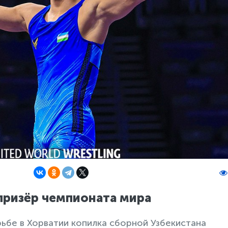
призёр чемпионата мира
ьбе в Хорватии копилка сборной Узбекистана