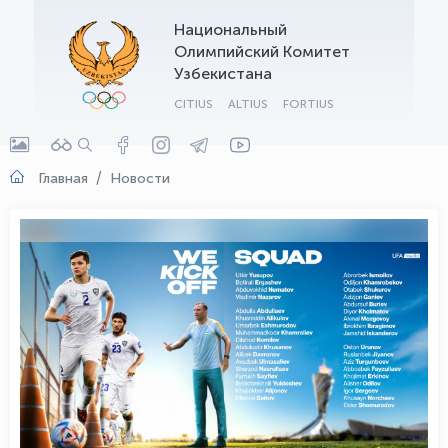
Национальный
OLYMPCHIK AI - yordamchi
Олимпийский Комитет
Онлайн · olympic.uz
Узбекистана
CITIUS
ALTIUS
FORTIUS
Главная
Новости