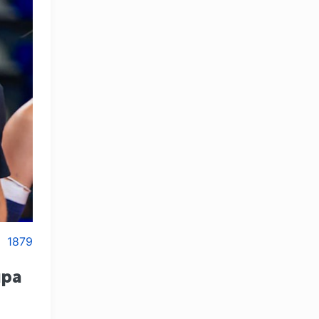
1879
ира