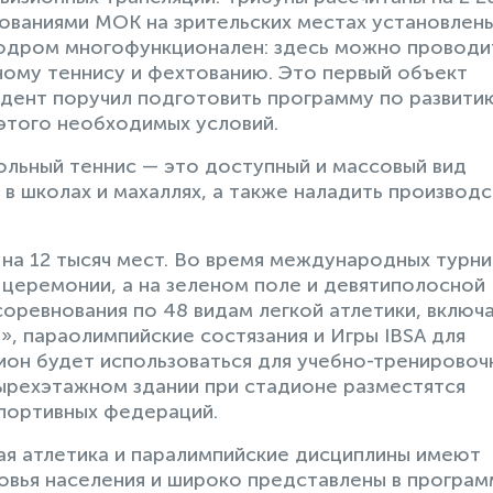
бованиями МОК на зрительских местах установлен
лодром многофункционален: здесь можно проводи
ному теннису и фехтованию. Это первый объект
идент поручил подготовить программу по развити
 этого необходимых условий.
ольный теннис — это доступный и массовый вид
о в школах и махаллях, а также наладить производ
на 12 тысяч мест. Во время международных турн
церемонии, а на зеленом поле и девятиполосной
оревнования по 48 видам легкой атлетики, включ
, параолимпийские состязания и Игры IBSA для
ион будет использоваться для учебно-тренировоч
тырехэтажном здании при стадионе разместятся
спортивных федераций.
кая атлетика и паралимпийские дисциплины имеют
овья населения и широко представлены в програм