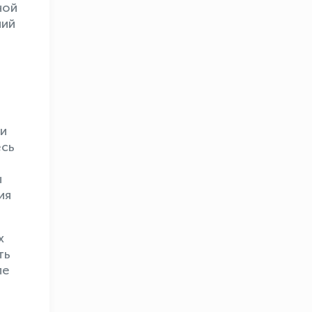
ной
ний
и
есь
ы
ия
х
ть
ле