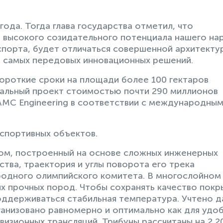
года. Тогда глава государства отметил, что
 высокого созидательного потенциала нашего на
порта, будет отличаться совершенной архитекту
 самых передовых инновационных решений.
короткие сроки на площади более 100 гектаров
кальный проект стоимостью почти 290 миллионов
AMC Engineering в соответствии с международны
спортивных объектов.
ом, построенный на основе сложных инженерных
ства, траектория и углы поворота его трека
одного олимпийского комитета. В многослойном
х прочных пород. Чтобы сохранять качество покр
оддерживаться стабильная температура. Учтено 
анизовано равномерно и оптимально как для удо
евизионных трансляций. Трибуны рассчитаны на 2 2