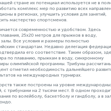
 нашей стране их потенциал используется не в пол
аботать комплекс мер по развитию всех направле
ионы в регионах, улучшить условия для занятий,
сить мастерство спортсменов.
личается современностью и удобством. Здесь
лавания, 25х20 метров для прыжков в воду,
залы. Все условия и размеры полностью
йским стандартам. Недавно делегация федераци
одтвердила его соответствие. Таким образом, зд
ра по плаванию, прыжкам в воду, синхронному
ниры олимпийской программы. Трибуны рассчитан
идент отметил необходимость дальнейшего развит
льтатов на международных турнирах.
борств также построены на уровне международны
, с трибунами на 2 тысячи мест. В одном проходи
ния по волейболу, баскетболу и гандболу, а в за
ондо.