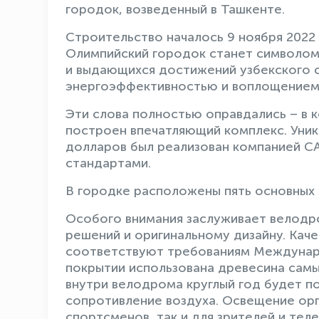
городок, возведенный в Ташкенте.
Строительство началось 9 ноября 2022 
Олимпийский городок станет символом
и выдающихся достижений узбекского с
энергоэффективностью и воплощением
Эти слова полностью оправдались – в 
построен впечатляющий комплекс. Уни
долларов был реализован компанией C
стандартами.
В городке расположены пять основных 
Особого внимания заслуживает велодр
решений и оригинальному дизайну. Каче
соответствуют требованиям Междунар
покрытии использована древесина самы
внутри велодрома круглый год будет п
сопротивление воздуха. Освещение орг
спортсменов, так и для зрителей и тел