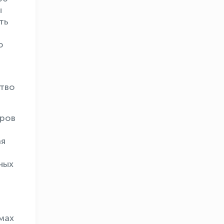
ы
ть
ю
ство
иров
ая
ных
мах