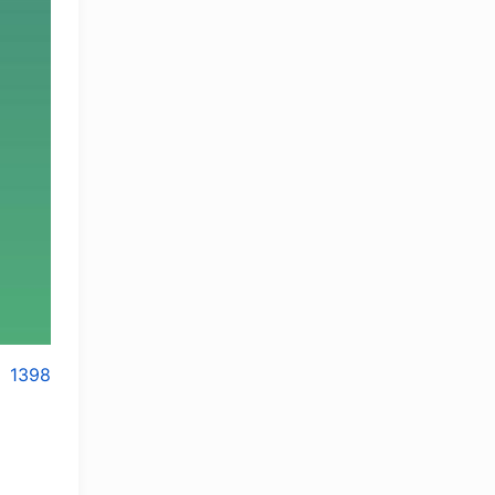
1398
OLYMPCHIK AI - yordamchi
Онлайн · olympic.uz