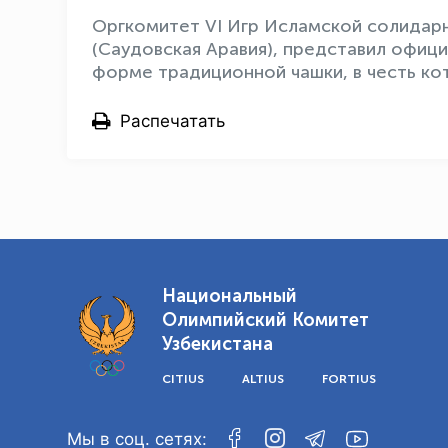
Оргкомитет VI Игр Исламской солидарн
(Саудовская Аравия), представил офиц
форме традиционной чашки, в честь ко
Распечатать
Национальный
Олимпийский Комитет
Узбекистана
CITIUS
ALTIUS
FORTIUS
Мы в соц. сетях: