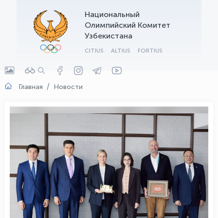
Национальный
OLYMPCHIK AI - yordamchi
Олимпийский Комитет
Онлайн · olympic.uz
Узбекистана
CITIUS
ALTIUS
FORTIUS
Главная
Новости