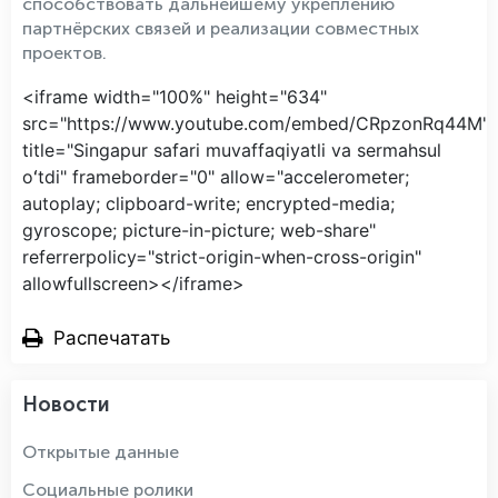
способствовать дальнейшему укреплению
партнёрских связей и реализации совместных
проектов.
<iframe width="100%" height="634"
src="https://www.youtube.com/embed/CRpzonRq44M"
title="Singapur safari muvaffaqiyatli va sermahsul
oʻtdi" frameborder="0" allow="accelerometer;
autoplay; clipboard-write; encrypted-media;
gyroscope; picture-in-picture; web-share"
referrerpolicy="strict-origin-when-cross-origin"
allowfullscreen></iframe>
Распечатать
Новости
Открытые данные
Социальные ролики