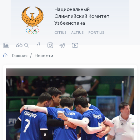
Национальный
OLYMPCHIK AI - yordamchi
Олимпийский Комитет
Онлайн · olympic.uz
Узбекистана
CITIUS
ALTIUS
FORTIUS
Главная
Новости