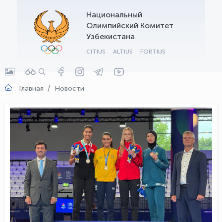
Национальный
OLYMPCHIK AI - yordamchi
Олимпийский Комитет
Онлайн · olympic.uz
Узбекистана
CITIUS
ALTIUS
FORTIUS
Главная
Новости