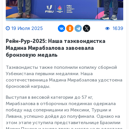
19 Июля 2025
1639
Рейн-Рур-2025: Наша таэквондистка
Мадина Мирабзалова завоевала
бронзовую медаль
Таэквондисты также пополнили копилку сборной
Узбекистана первыми медалями. Наша
соотечественница Мадина Мирабзалова удостоена
бронзовой награды.
Выступая в весовой категории до 57 кг,
Мирабзалова в отборочных поединках одержала
победу над соперницами из Мексики, Турции и
Ливана, успешно дойдя до полуфинала. Однако на
этом этапе уступила представительнице Бразилии
Марии Пачеко и заняла третье место на пьедестале