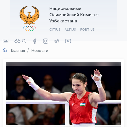
Национальный
OLYMPCHIK AI - yordamchi
Олимпийский Комитет
Онлайн · olympic.uz
Узбекистана
CITIUS
ALTIUS
FORTIUS
Главная
Новости