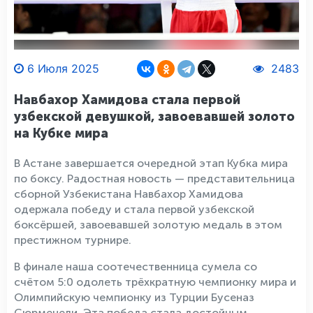
6 Июля 2025
2483
Навбахор Хамидова стала первой
узбекской девушкой, завоевавшей золото
на Кубке мира
В Астане завершается очередной этап Кубка мира
по боксу. Радостная новость — представительница
сборной Узбекистана Навбахор Хамидова
одержала победу и стала первой узбекской
боксёршей, завоевавшей золотую медаль в этом
престижном турнире.
В финале наша соотечественница сумела со
счётом 5:0 одолеть трёхкратную чемпионку мира и
Олимпийскую чемпионку из Турции Бусеназ
Сюрменели. Эта победа стала достойным