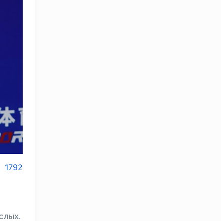
1792
слых.