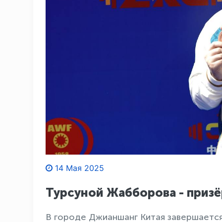
14 Мая 2025
Турсуной Жабборова - призё
В городе Джианшанг Китая завершается