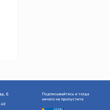
OLYMPCHIK AI - yordamchi
Онлайн · olympic.uz
а, 6
Подписывайтесь и тогда
ничего не пропустите
.uz