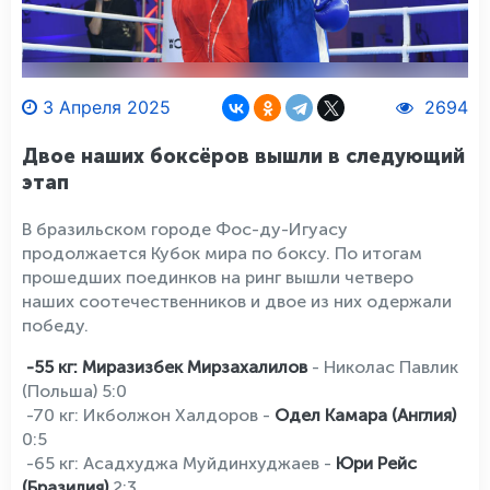
3 Апреля 2025
2694
Двое наших боксёров вышли в следующий
этап
В бразильском городе Фос-ду-Игуасу
продолжается Кубок мира по боксу. По итогам
прошедших поединков на ринг вышли четверо
наших соотечественников и двое из них одержали
победу.
-55 кг: Миразизбек Мирзахалилов
- Николас Павлик
(Польша) 5:0
-70 кг: Икболжон Халдоров -
Одел Камара (Англия)
0:5
-65 кг: Асадхуджа Муйдинхуджаев -
Юри Рейс
(Бразилия)
2:3