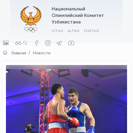
Национальный
OLYMPCHIK AI - yordamchi
Олимпийский Комитет
Онлайн · olympic.uz
Узбекистана
CITIUS
ALTIUS
FORTIUS
Главная
Новости