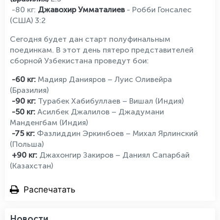
-80 кг:
Джавохир Умматалиев
- Робби Гонсалес
(США) 3:2
Сегодня будет дан старт полуфинальным
поединкам. В этот день пятеро представителей
сборной Узбекистана проведут бои:
-60 кг:
Мадияр Данияров
–
Луис Оливейра
(Бразилия)
-90 кг:
Турабек Хабибуллаев
–
Вишал (Индия)
-50 кг:
Асилбек Джалилов
–
Джадумани
Манденгбам (Индия)
-75 кг:
Фазлиддин Эркинбоев
–
Михал Ярлинский
(Польша)
+90 кг:
Джахонгир Закиров
–
Даниял Сапарбай
(Казахстан)
Распечатать
Новости