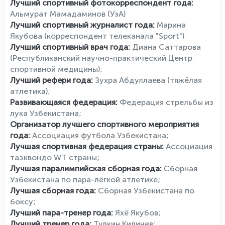
Лучший спортивный фотокорреспондент года:
Альмурат Мамадаминов (УзА)
Лучший спортивный журналист года:
Марина
Якубова (корреспондент телеканала "Sport")
Лучший спортивный врач года:
Диана Саттарова
(Республиканский научно-практический Центр
спортивной медицины);
Лучший рефери года:
Зухра Абдуллаева (тяжёлая
атлетика);
Развивающаяся федерация:
Федерация стрельбы из
лука Узбекистана;
Организатор лучшего спортивного мероприятия
года:
Ассоциация футбола Узбекистана;
Лучшая спортивная федерация страны:
Ассоциация
таэквондо WT страны;
Лучшая паралимпийская сборная года:
Сборная
Узбекистана по пара-лёгкой атлетике;
Лучшая сборная года:
Сборная Узбекистана по
боксу;
Лучший пара-тренер года:
Яхё Якубов;
Лучший тренер года:
Тулкин Киличев;