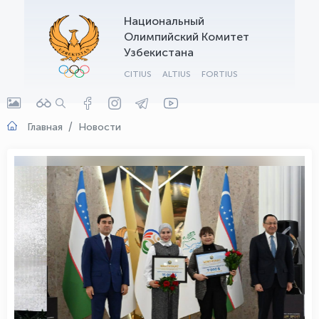
Национальный
OLYMPCHIK AI - yordamchi
Олимпийский Комитет
Онлайн · olympic.uz
Узбекистана
CITIUS
ALTIUS
FORTIUS
Главная
Новости