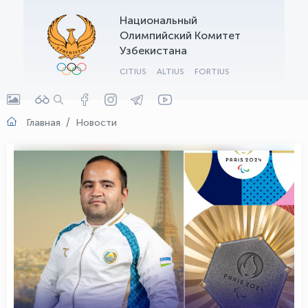
Национальный
OLYMPCHIK AI - yordamchi
Олимпийский Комитет
Онлайн · olympic.uz
Узбекистана
CITIUS
ALTIUS
FORTIUS
Главная
Новости