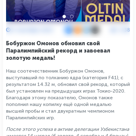
2 Сентября 2024
2138
Бобуржон Омонов обновил свой
Паралимпийский рекорд и завоевал
золотую медаль!
Наш соотечественник Бобуржон Омонов,
выступавший по толканию ядра (категория F41), с
результатом 14.32 м, обновил свой рекорд, который
был установлен на предыдущих играх Токио-2020.
Благодаря этому показателю, Омонов также
пополнил нашу копилку ещё одной медалью
высшей пробы и стал двукратным чемпионом
Паралимпийских игр.
После этого успеха в активе делегации Узбекистана
имеется 14 наград (6 золото, 4 серебра и 4 бронзы).