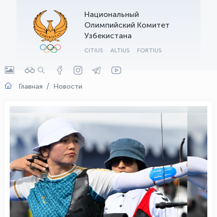
Национальный
OLYMPCHIK AI - yordamchi
Олимпийский Комитет
Онлайн · olympic.uz
Узбекистана
CITIUS
ALTIUS
FORTIUS
Главная
Новости