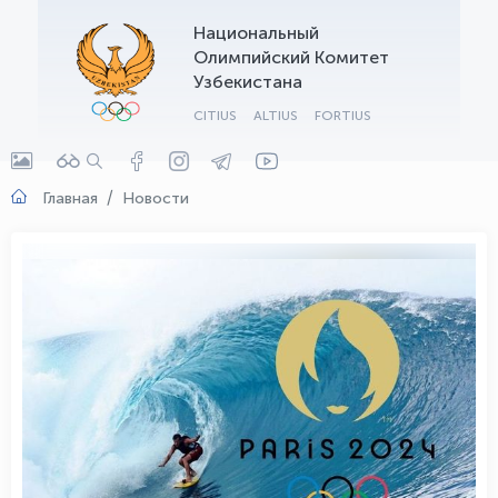
Национальный
OLYMPCHIK AI - yordamchi
Олимпийский Комитет
Онлайн · olympic.uz
Узбекистана
CITIUS
ALTIUS
FORTIUS
Главная
Новости