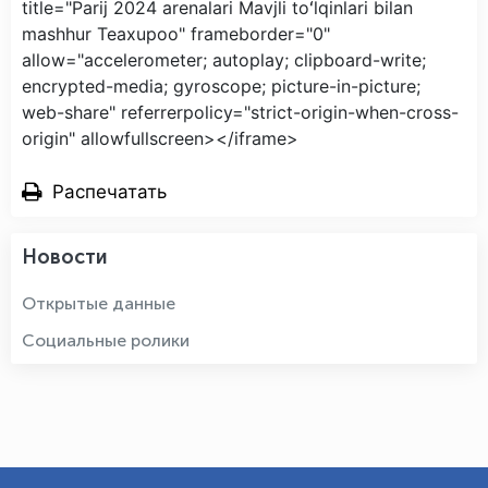
title="Parij 2024 arenalari Mavjli toʻlqinlari bilan
mashhur Teaxupoo" frameborder="0"
allow="accelerometer; autoplay; clipboard-write;
encrypted-media; gyroscope; picture-in-picture;
web-share" referrerpolicy="strict-origin-when-cross-
origin" allowfullscreen></iframe>
Распечатать
Новости
Открытые данные
Социальные ролики