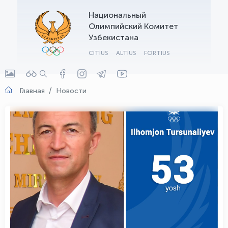
Национальный
OLYMPCHIK AI - yordamchi
Олимпийский Комитет
Онлайн · olympic.uz
Узбекистана
CITIUS
ALTIUS
FORTIUS
Главная
Новости