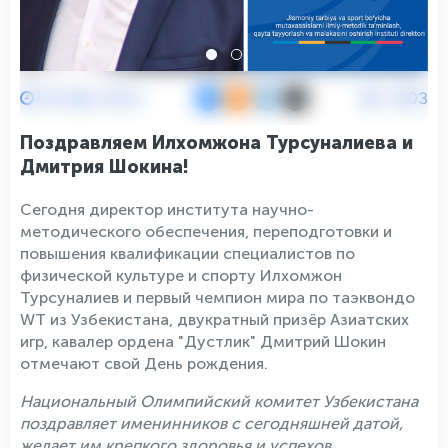
30 Мая 2024
2603
Поздравляем Илхомжона Турсуналиева и
Дмитрия Шокина!
Сегодня директор института научно-
методического обеспечения, переподготовки и
повышения квалификации специалистов по
физической культуре и спорту Илхомжон
Турсуналиев и первый чемпион мира по таэквондо
WT из Узбекистана, двукратный призёр Азиатских
игр, кавалер ордена "Дустлик" Дмитрий Шокин
отмечают свой День рождения.
Национальный Олимпийский комитет Узбекистана
поздравляет именинников с сегодняшней датой,
желает им крепкого здоровья и успехов.