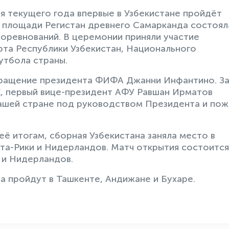
бря текущего года впервые в Узбекистане пройдёт
а площади Регистан древнего Самарканда состоял
оревнований. В церемонии приняли участие
та Республики Узбекистан, Национального
утбола страны.
ращение президента ФИФА Джанни Инфантино. З
, первый вице-президент АФУ Равшан Ирматов
нашей стране под руководством Президента и по
ё итогам, сборная Узбекистана заняла место в
ста-Рики и Нидерландов. Матч открытия состоится
 и Нидерландов.
а пройдут в Ташкенте, Андижане и Бухаре.