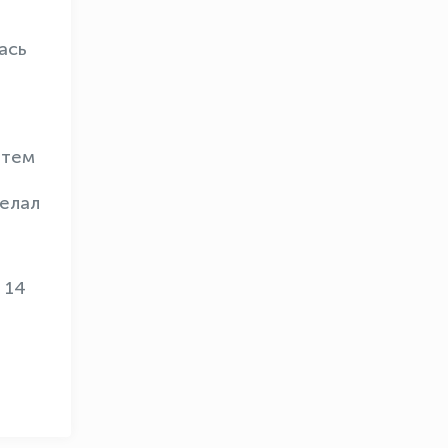
ась
атем
желал
OLYMPCHIK AI - yordamchi
Онлайн · olympic.uz
 14