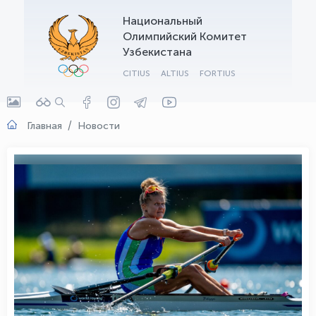
Национальный
OLYMPCHIK AI - yordamchi
Олимпийский Комитет
Онлайн · olympic.uz
Узбекистана
CITIUS
ALTIUS
FORTIUS
Главная
Новости