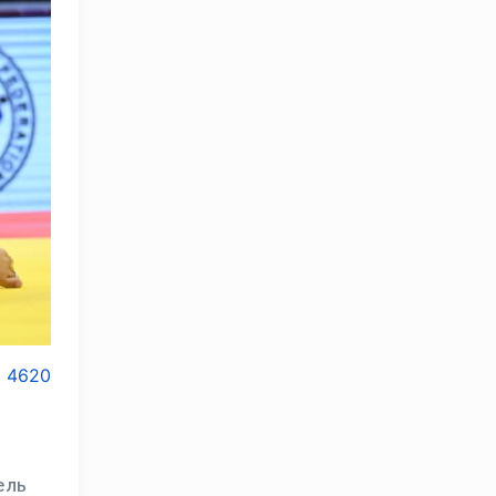
4620
ель
OLYMPCHIK AI - yordamchi