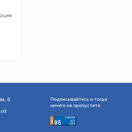
Онлайн · olympic.uz
рции.
а, 6
Подписывайтесь и тогда
ничего не пропустите
.uz